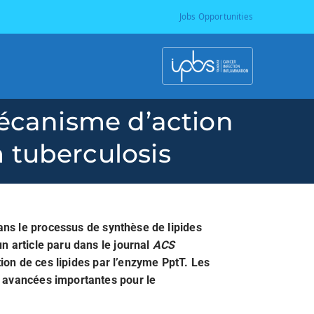
Jobs Opportunities
I
P
mécanisme d’action
B
 tuberculosis
S
-
ans le processus de synthèse de lipides
n article paru dans le journal
ACS
T
on de ces lipides par l’enzyme PptT. Les
s avancées importantes pour le
o