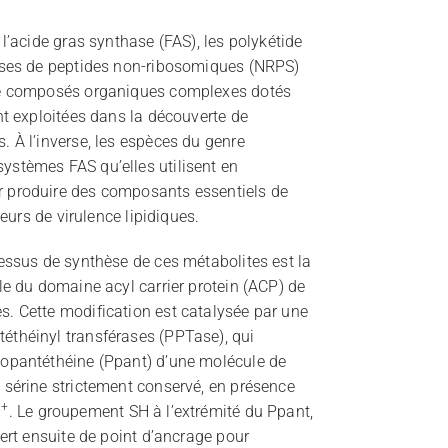
u
l’acide gras synthase (FAS), les polykétide
ases de peptides non-ribosomiques (NRPS)
l
de composés organiques complexes dotés
nt exploitées dans la découverte de
o
 À l’inverse, les espèces du genre
stèmes FAS qu’elles utilisent en
u
 produire des composants essentiels de
teurs de virulence lipidiques.
s
essus de synthèse de ces métabolites est la
e
le du domaine acyl carrier protein (ACP) de
. Cette modification est catalysée par une
théinyl transférases (PPTase), qui
opantéthéine (Ppant) d’une molécule de
sérine strictement conservé, en présence
2+
. Le groupement SH à l’extrémité du Ppant,
ert ensuite de point d’ancrage pour