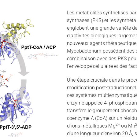
Les métabolites synthétisés par 
synthases (PKS) et les synthét
englobent une grande variété 
d’activités biologiques largeme
nouveaux agents thérapeutiques.
Mycobacterium possèdent des sy
combinaison avec des PKS pour
l’enveloppe cellulaire et des fac
Une étape cruciale dans le proc
modification post-traductionnel
ces systèmes multienzymatiques
enzyme appelée 4’-phosphopanté
transfère le groupement phosph
coenzyme A (CoA) sur un résidu 
2+
d’ions métalliques Mg
ou Mn
d’une longueur d’environ 20 Å, s