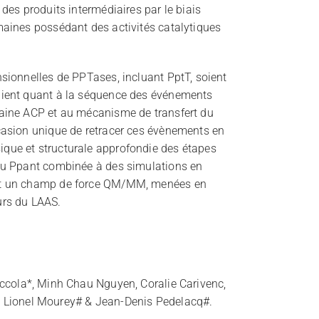
 des produits intermédiaires par le biais
maines possédant des activités catalytiques
nsionnelles de PPTases, incluant PptT, soient
aient quant à la séquence des événements
maine ACP et au mécanisme de transfert du
casion unique de retracer ces évènements en
que et structurale approfondie des étapes
 du Ppant combinée à des simulations en
nt un champ de force QM/MM, menées en
urs du LAAS.
occola*, Minh Chau Nguyen, Coralie Carivenc,
t#, Lionel Mourey# & Jean-Denis Pedelacq#.