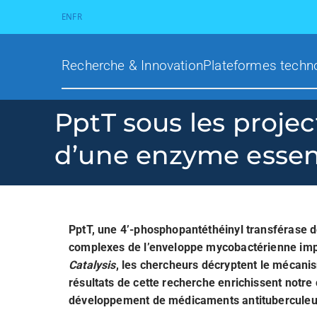
EN
FR
Recherche & Innovation
Plateformes techn
PptT sous les proje
d’une enzyme essen
PptT, une 4’-phosphopantéthéinyl transférase 
complexes de l’enveloppe mycobactérienne impliq
Catalysis
, les chercheurs décryptent le mécani
résultats de cette recherche enrichissent notr
développement de médicaments antituberculeu