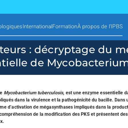
ologiques
International
Formation
À propos de l’IPBS
cteurs : décryptage du 
tielle de Mycobacterium
de
Mycobacterium tuberculosis
, est une enzyme essentielle d
ués dans la virulence et la pathogénicité du bacille. Dans u
sme d’activation de mégasynthases impliqués dans la producti
e compréhension de la modification des PKS et présentent de
x.