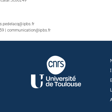
cscatal.3c06249
is.pedelacq@ipbs.fr
2 59 | communication@ipbs.fr