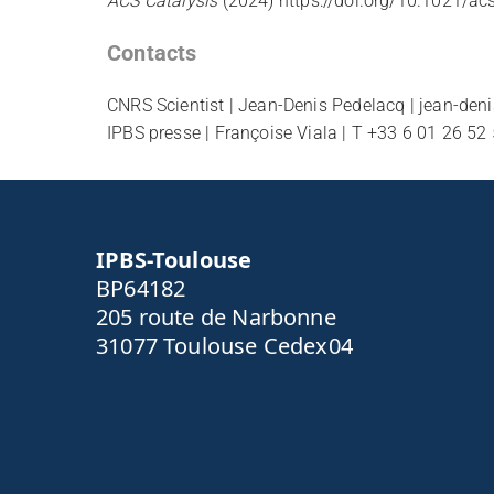
ACS Catalysis
(2024)
https://doi.org/10.1021/a
Contacts
CNRS Scientist | Jean-Denis Pedelacq | jean-den
IPBS presse | Françoise Viala | T +33 6 01 26 5
IPBS-Toulouse
BP64182
205 route de Narbonne
31077 Toulouse Cedex04