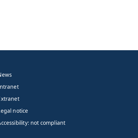
News
Intranet
Extranet
Legal notice
Accessibility: not compliant