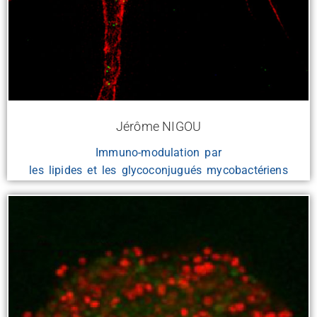
Jérôme NIGOU
Immuno-modulation par
les lipides et les glycoconjugués mycobactériens