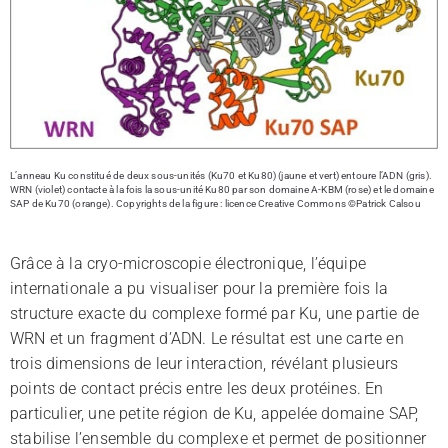
L’anneau Ku constitué de deux sous-unités (Ku70 et Ku80) (jaune et vert) entoure l’ADN (gris).
WRN (violet) contacte à la fois la sous-unité Ku80 par son domaine A-KBM (rose) et le domaine
SAP de Ku70 (orange). Copyrights de la figure : licence Creative Commons ©Patrick Calsou
Grâce à la cryo-microscopie électronique, l’équipe
internationale a pu visualiser pour la première fois la
structure exacte du complexe formé par Ku, une partie de
WRN et un fragment d’ADN. Le résultat est une carte en
trois dimensions de leur interaction, révélant plusieurs
points de contact précis entre les deux protéines. En
particulier, une petite région de Ku, appelée domaine SAP,
stabilise l’ensemble du complexe et permet de positionner